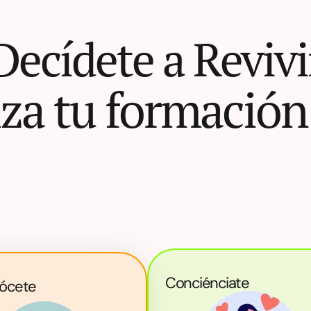
Decídete a Revivi
a tu formación 
Conciénciate
ócete