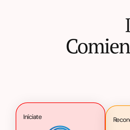
Comienz
Iníciate
Recon