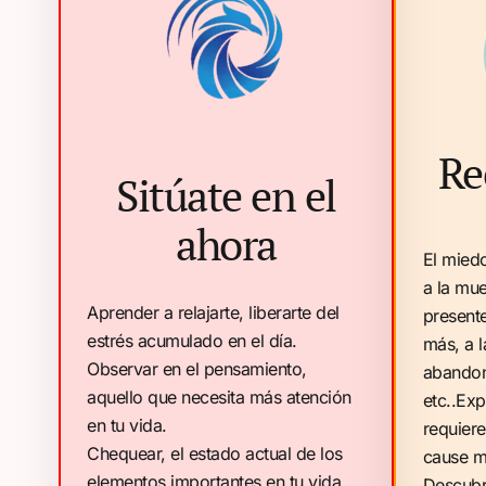
Re
Sitúate en el
ahora
El miedo
a la mue
Aprender a relajarte, liberarte del
present
estrés acumulado en el día.
más, a l
Observar en el pensamiento,
abandono
aquello que necesita más atención
etc..Ex
en tu vida.
requiere
Chequear, el estado actual de los
cause mi
elementos importantes en tu vida.
Descubr