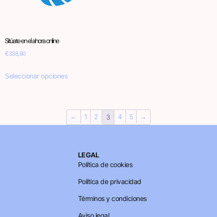
Sitúate en el ahora online
€
338,80
Seleccionar opciones
←
1
2
4
5
→
3
LEGAL
Política de cookies
Política de privacidad
Términos y condiciones
Aviso legal