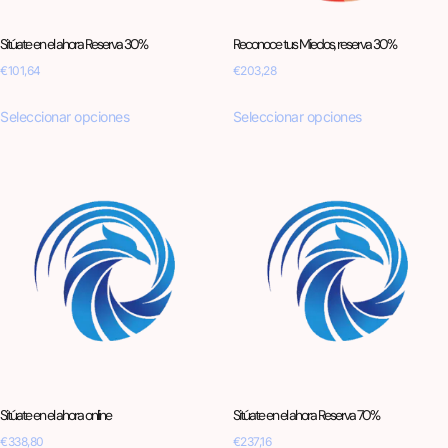
Sitúate en el ahora Reserva 30%
Reconoce tus Miedos, reserva 30%
€
101,64
€
203,28
Seleccionar opciones
Seleccionar opciones
Sitúate en el ahora online
Sitúate en el ahora Reserva 70%
€
338,80
€
237,16